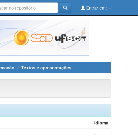
Entrar em:
ormação
Textos e apresentações
Idioma
-