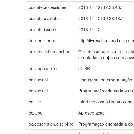
dc.date.accessioned
2013-11-12T12:38:46Z
dc.date.available
2013-11-12T12:38:46Z
dc.date.issued
2013-11-12
dc.identifier.uri
http://livresaber.sead.ufsca
dc.description.abstract
O professor apresenta interf
orientadas a objetos em Java
dc.language.iso
pt_BR
dc.subject
Linguagem de programação
dc.subject
Programação orientada a ob
dc.title
Interface com o Usuário (em
dc.type
Apresentacao
dc.description.discipline
Programação orientada a obj