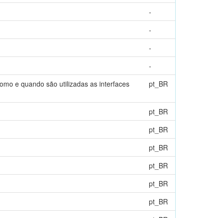
-
-
-
-
omo e quando são utilizadas as interfaces
pt_BR
pt_BR
pt_BR
pt_BR
pt_BR
pt_BR
pt_BR