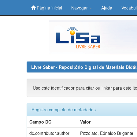
Página inicial
Navegar
Ajuda
Vocabul
Skip
navigation
Livre Saber - Repositório Digital de Materiais Did
Use este identificador para citar ou linkar para este i
Registro completo de metadados
Campo DC
Valor
dc.contributor.author
Pizzolato, Ednaldo Brigante