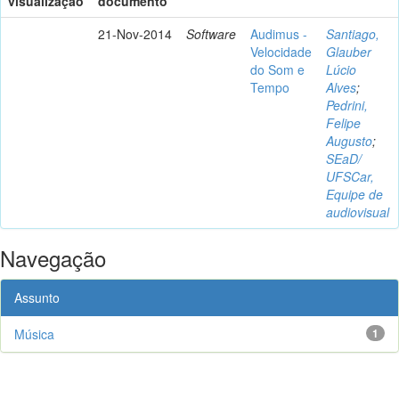
visualização
documento
21-Nov-2014
Software
Audimus -
Santiago,
Velocidade
Glauber
do Som e
Lúcio
Tempo
Alves
;
Pedrini,
Felipe
Augusto
;
SEaD/
UFSCar,
Equipe de
audiovisual
Navegação
Assunto
Música
1