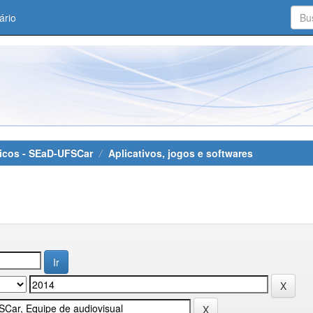
ário
áticos - SEaD-UFSCar
Aplicativos, jogos e softwares