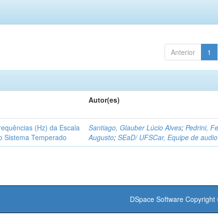
Anterior
1
Autor(es)
requências (Hz) da Escala
Santiago, Glauber Lúcio Alves
;
Pedrini, Fe
o Sistema Temperado
Augusto
;
SEaD/ UFSCar, Equipe de audio
DSpace Software
Copyright