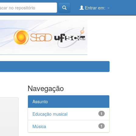
Entrar em:
Navegação
Assunto
Educação musical
1
Música
1