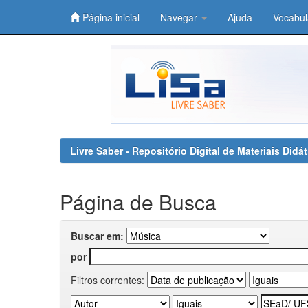
Página inicial
Navegar
Ajuda
Vocabul
Skip
navigation
Livre Saber - Repositório Digital de Materiais Did
Página de Busca
Buscar em:
por
Filtros correntes: