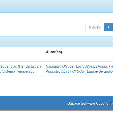
Anterior
1
Autor(es)
requências (Hz) da Escala
Santiago, Glauber Lúcio Alves
;
Pedrini, Fe
o Sistema Temperado
Augusto
;
SEaD/ UFSCar, Equipe de audio
DSpace Software
Copyright