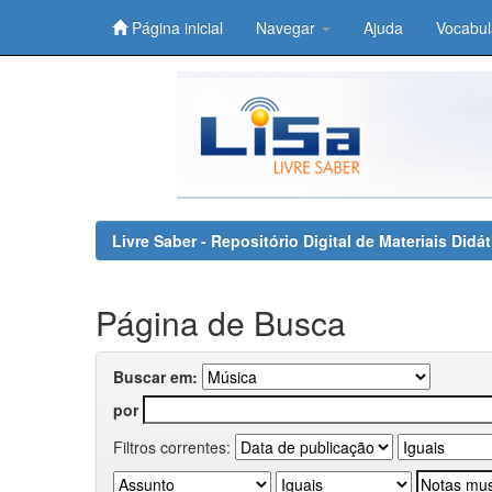
Página inicial
Navegar
Ajuda
Vocabul
Skip
navigation
Livre Saber - Repositório Digital de Materiais Did
Página de Busca
Buscar em:
por
Filtros correntes: