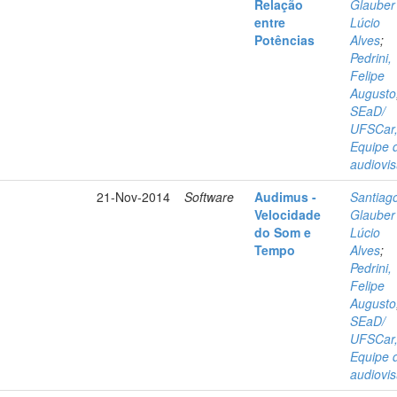
Relação
Glauber
entre
Lúcio
Potências
Alves
;
Pedrini,
Felipe
Augusto
SEaD/
UFSCar
Equipe 
audiovis
21-Nov-2014
Software
Audimus -
Santiag
Velocidade
Glauber
do Som e
Lúcio
Tempo
Alves
;
Pedrini,
Felipe
Augusto
SEaD/
UFSCar
Equipe 
audiovis