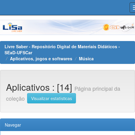
Skip
navigation
Livre Saber - Repositório Digital de Materiais Didáticos -
SEaD-UFSCar
Aplicativos, jogos e softwares
Música
Aplicativos : [14]
Página principal da
coleção
Visualizar estatísticas
Navegar