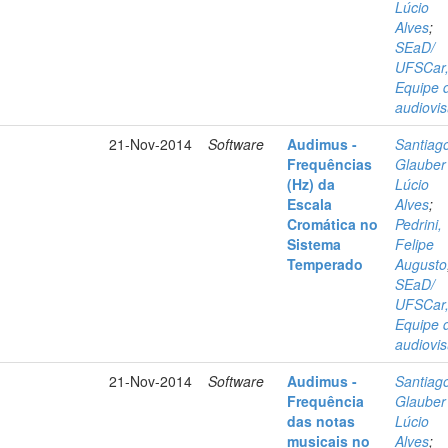
Lúcio
Alves
;
SEaD/
UFSCar
Equipe 
audiovis
21-Nov-2014
Software
Audimus -
Santiag
Frequências
Glauber
(Hz) da
Lúcio
Escala
Alves
;
Cromática no
Pedrini,
Sistema
Felipe
Temperado
Augusto
SEaD/
UFSCar
Equipe 
audiovis
21-Nov-2014
Software
Audimus -
Santiag
Frequência
Glauber
das notas
Lúcio
musicais no
Alves
;