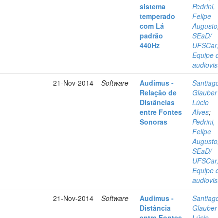
sistema
Pedrini,
temperado
Felipe
com Lá
Augusto
padrão
SEaD/
440Hz
UFSCar
Equipe 
audiovis
21-Nov-2014
Software
Audimus -
Santiag
Relação de
Glauber
Distâncias
Lúcio
entre Fontes
Alves
;
Sonoras
Pedrini,
Felipe
Augusto
SEaD/
UFSCar
Equipe 
audiovis
21-Nov-2014
Software
Audimus -
Santiag
Distância
Glauber
entre Fontes
Lúcio