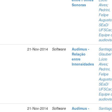
Sonoras
Alves
;
Pedrini,
Felipe
Augusto
SEaD/
UFSCar
Equipe 
audiovis
21-Nov-2014
Software
Audimus -
Santiag
Relação
Glauber
entre
Lúcio
Intensidades
Alves
;
Pedrini,
Felipe
Augusto
SEaD/
UFSCar
Equipe 
audiovis
21-Nov-2014
Software
Audimus -
Santiag