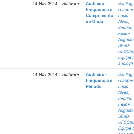
14-Nov-2014
Software
Audimus -
Santiag
Frequência e
Glauber
Comprimento
Lúcio
de Onda
Alves
;
Pedrini,
Felipe
Augusto
SEaD/
UFSCar
Equipe 
audiovis
14-Nov-2014
Software
Audimus -
Santiag
Frequência e
Glauber
Período
Lúcio
Alves
;
Pedrini,
Felipe
Augusto
SEaD/
UFSCar
Equipe 
audiovis