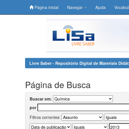
Página inicial
Navegar
Ajuda
Vocabul
Skip
navigation
Livre Saber - Repositório Digital de Materiais Did
Página de Busca
Buscar em:
por
Filtros correntes: