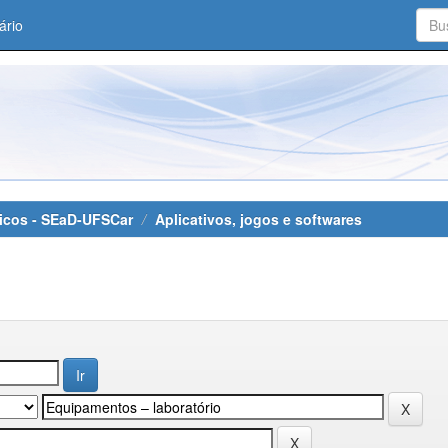
ário
áticos - SEaD-UFSCar
Aplicativos, jogos e softwares