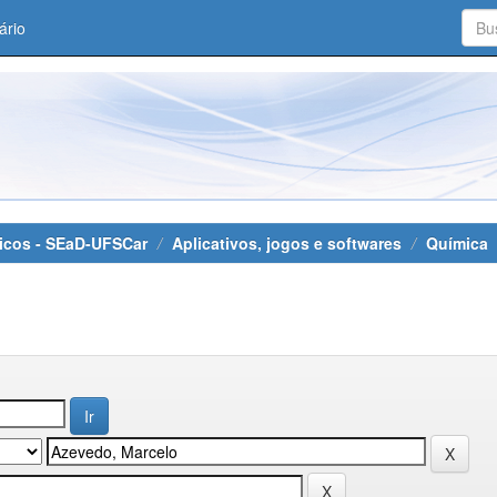
ário
áticos - SEaD-UFSCar
Aplicativos, jogos e softwares
Química