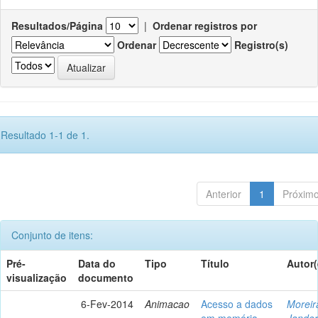
Resultados/Página
|
Ordenar registros por
Ordenar
Registro(s)
Resultado 1-1 de 1.
Anterior
1
Próxim
Conjunto de itens:
Pré-
Data do
Tipo
Título
Autor(
visualização
documento
6-Fev-2014
Animacao
Acesso a dados
Moreir
em memória
Jander