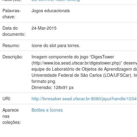
Palavras-
Jogos educacionais
chave:
Data do
24-Mar-2015
documento:
Resumo:
ícone do slot para torres.
Descrição:
Imagem componente do jogo “DigesTower
(http://www.loa.sead.ufscar.br/digestower.php)” desenv
equipe do Laboratório de Objetos de Aprendizagem d
Universidade Federal de São Carlos (LOA/UFSCar). 
formato png.
Dimensão: 128x91 px
URI:
http://livresaber.sead.ufscar.br:8080/jspui/handle/12
Aparece
Botões e Ícones
nas
coleções: