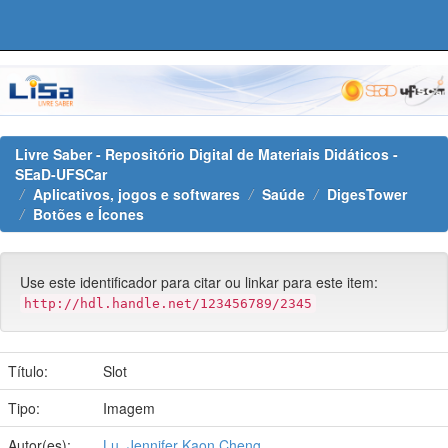
Skip
navigation
Livre Saber - Repositório Digital de Materiais Didáticos -
SEaD-UFSCar
Aplicativos, jogos e softwares
Saúde
DigesTower
Botões e Ícones
Use este identificador para citar ou linkar para este item:
http://hdl.handle.net/123456789/2345
Título:
Slot
Tipo:
Imagem
Autor(es):
Lu, Jennifer Kaon Cheng