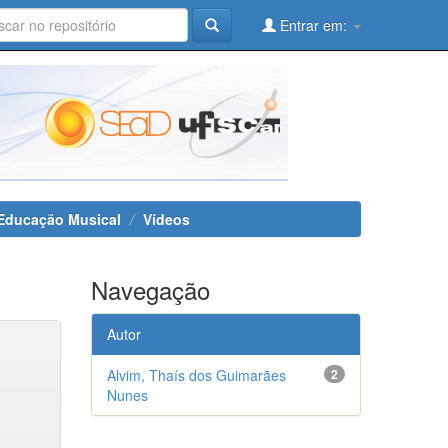
Entrar em:
 Educação Musical
Vídeos
Navegação
Autor
Alvim, Thaís dos Guimarães
2
Nunes