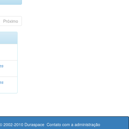
Próximo
es
es
 © 2002-2010
Duraspace
Contato com a administração