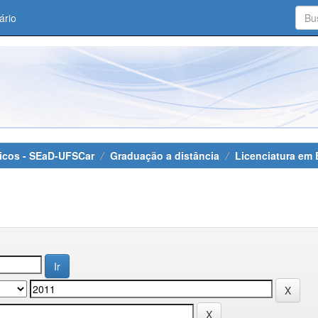
ário
áticos - SEaD-UFSCar
Graduação a distância
Licenciatura em