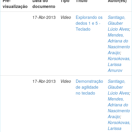
Pré-
Data do
Tipo
Título
Autor(es)
visualização
documento
17-Abr-2013
Video
Explorando os
Santiago,
dedos 1 e 5 -
Glauber
Teclado
Lúcio Alves
;
Mendes,
Adriana do
Nascimento
Araújo
;
Korsokovas,
Larissa
Amurov
17-Abr-2013
Video
Demonstração
Santiago,
de agilidade
Glauber
no teclado
Lúcio Alves
;
Mendes,
Adriana do
Nascimento
Araújo
;
Korsokovas,
Larissa