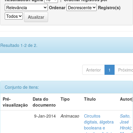
Ordenar
Registro(s)
Resultado 1-2 de 2.
Anterior
1
Próxim
Conjunto de itens:
Pré-
Data do
Tipo
Título
Autor(
visualização
documento
9-Jan-2014
Animacao
Circuitos
Saito,
digitais, álgebra
José
booleana e
Hiroki
;