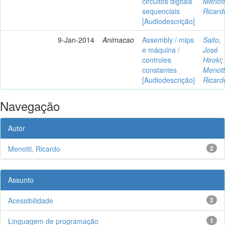
circuitos digitais
Menott
sequenciais
Ricard
[Audiodescrição]
9-Jan-2014
Animacao
Assembly / mips
Saito,
e máquina /
José
controles
Hiroki
;
constantes
Menott
[Audiodescrição]
Ricard
Navegação
Autor
Menotti, Ricardo
2
Assunto
Acessibilidade
2
Linguagem de programação
1