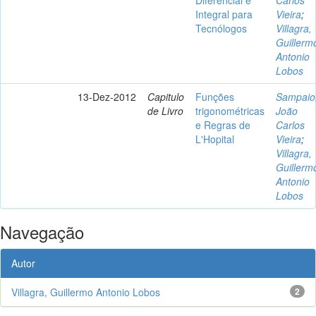
Integral para
Vieira
;
Tecnólogos
Villagra,
Guillerm
Antonio
Lobos
13-Dez-2012
Capitulo
Funções
Sampaio
de Livro
trigonométricas
João
e Regras de
Carlos
L'Hopital
Vieira
;
Villagra,
Guillerm
Antonio
Lobos
Navegação
Autor
Villagra, Guillermo Antonio Lobos
2