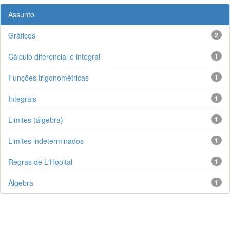
Assunto
Gráficos
2
Cálculo diferencial e integral
1
Funções trigonométricas
1
Integrais
1
Limites (álgebra)
1
Limites indeterminados
1
Regras de L'Hopital
1
Álgebra
1