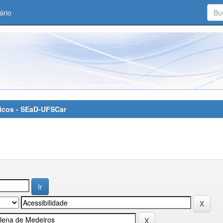
ário
áticos - SEaD-UFSCar