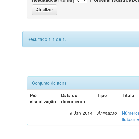
Resultado 1-1 de 1.
Conjunto de itens:
Pré-
Data do
Tipo
Título
visualização
documento
9-Jan-2014
Animacao
Números 
flutuant