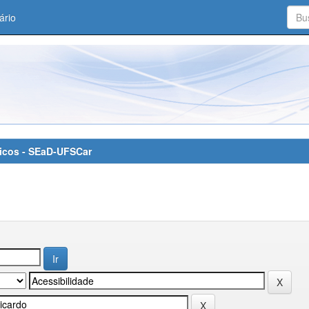
ário
áticos - SEaD-UFSCar