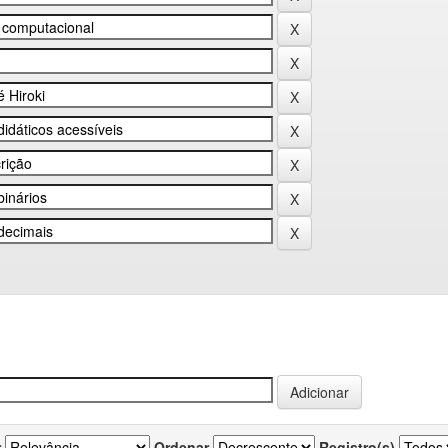
r
Ordenar
Registro(s)