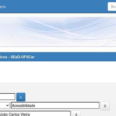
ário
áticos - SEaD-UFSCar