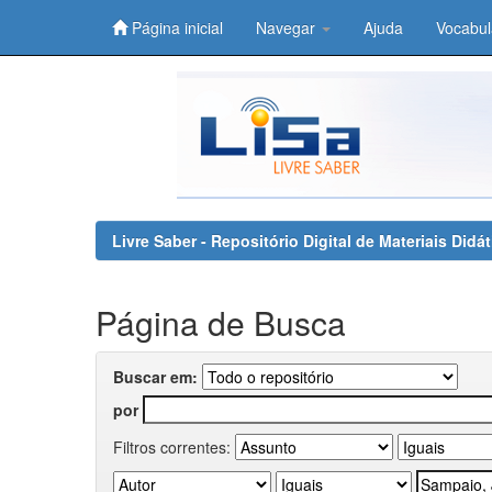
Página inicial
Navegar
Ajuda
Vocabul
Skip
navigation
Livre Saber - Repositório Digital de Materiais Did
Página de Busca
Buscar em:
por
Filtros correntes: