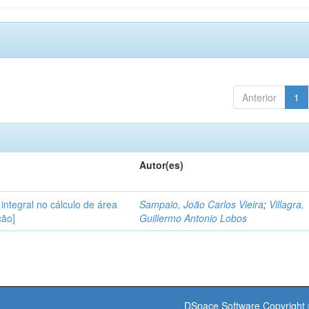
Anterior
1
Autor(es)
integral no cálculo de área
Sampaio, João Carlos Vieira
;
Villagra,
ção]
Guillermo Antonio Lobos
DSpace Software
Copyright