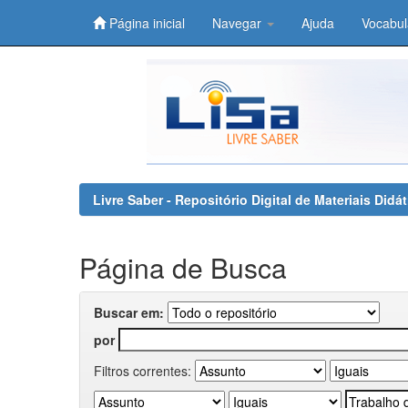
Página inicial
Navegar
Ajuda
Vocabul
Skip
navigation
Livre Saber - Repositório Digital de Materiais Did
Página de Busca
Buscar em:
por
Filtros correntes: