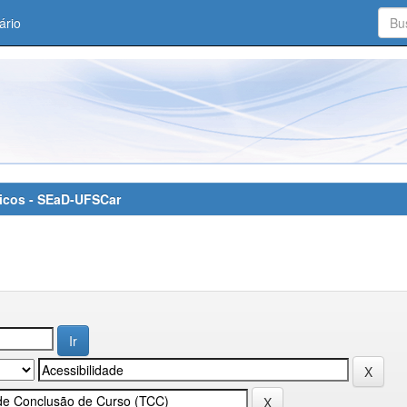
ário
áticos - SEaD-UFSCar